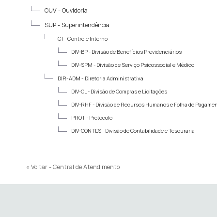
OUV -
Ouvidoria
SUP -
Superintendência
CI -
Controle Interno
DIV-BP -
Divisão de Benefícios Previdenciários
DIV-SPM -
Divisão de Serviço Psicossocial e Médico
DIR-ADM -
Diretoria Administrativa
DIV-CL -
Divisão de Compras e Licitações
DIV-RHF -
Divisão de Recursos Humanos e Folha de Pagame
PROT -
Protocolo
DIV-CONTES -
Divisão de Contabilidade e Tesouraria
« Voltar - Central de Atendimento